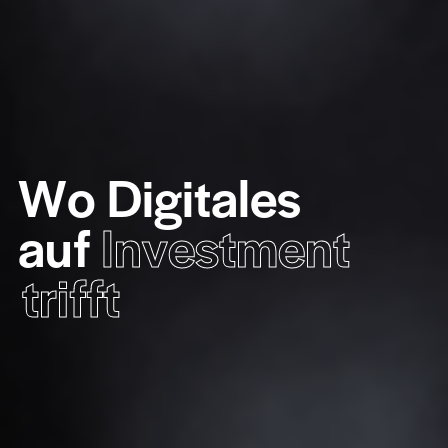
W
o
D
i
g
i
t
a
l
e
s
a
u
f
I
n
v
e
s
t
m
e
n
t
t
r
i
f
f
t