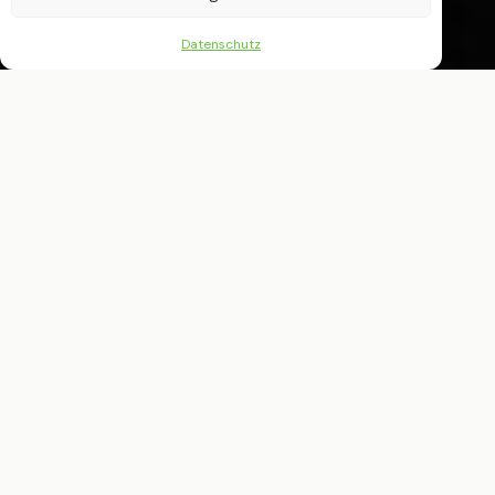
Datenschutz
MEHR ALS NUR WEBDESIGN
Maßgeschneiderte Online-Konzepte,
die Design, Funktionalität und
finanzielle Flexibilität vereinen – für
digitale Projekte, die sich auszahlen.